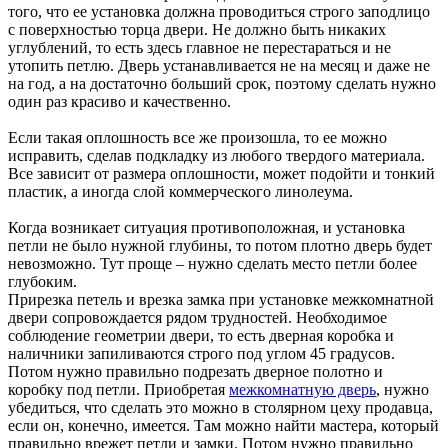
того, что ее установка должна проводиться строго заподлицо
с поверхностью торца двери. Не должно быть никаких
углублений, то есть здесь главное не перестараться и не
утопить петлю. Дверь устанавливается не на месяц и даже не
на год, а на достаточно больший срок, поэтому сделать нужно
один раз красиво и качественно.
Если такая оплошность все же произошла, то ее можно
исправить, сделав подкладку из любого твердого материала.
Все зависит от размера оплошности, может подойти и тонкий
пластик, а иногда слой коммерческого линолеума.
Когда возникает ситуация противоположная, и установка
петли не было нужной глубины, то потом плотно дверь будет
невозможно. Тут проще – нужно сделать место петли более
глубоким.
Прирезка петель и врезка замка при установке межкомнатной
двери сопровождается рядом трудностей. Необходимое
соблюдение геометрии двери, то есть дверная коробка и
наличники запиливаются строго под углом 45 градусов.
Потом нужно правильно подрезать дверное полотно и
коробку под петли. Приобретая
межкомнатную дверь
, нужно
убедиться, что сделать это можно в столярном цеху продавца,
если он, конечно, имеется. Там можно найти мастера, который
правильно врежет петли и замки. Потом нужно правильно