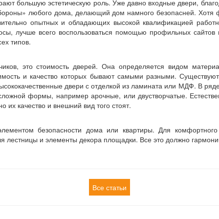
играют большую эстетическую роль. Уже давно входные двери, бла
обороны» любого дома, делающий дом намного безопасней. Хотя 
твительно опытных и обладающих высокой квалификацией работн
осы, лучше всего воспользоваться помощью профильных сайтов 
ех типов.
чиков, это стоимость дверей. Она определяется видом материа
оимость и качество которых бывают самыми разными. Существуют
ысококачественные двери с отделкой из ламината или МДФ. В ряде
 сложной формы, например арочные, или двустворчатые. Естеств
но их качество и внешний вид того стоят.
 элементом безопасности дома или квартиры. Для комфортного
я лестницы и элементы декора площадки. Все это должно гармонич
Все статьи